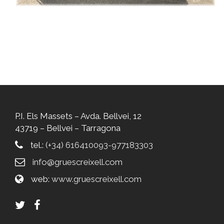
P.I. Els Massets – Avda. Bellvei, 12
43719 – Bellvei – Tarragona
tel.:
(+34) 616410093-977183303
info@gruescreixell.com
web:
www.gruescreixell.com